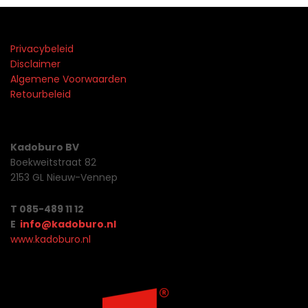
Privacybeleid
Disclaimer
Algemene Voorwaarden
Retourbeleid
Kadoburo BV
Boekweitstraat 82
2153 GL Nieuw-Vennep
T 085-489 11 12
E
info@kadoburo.nl
www.kadoburo.nl