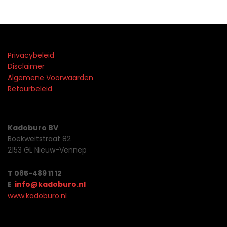
Privacybeleid
Disclaimer
Algemene Voorwaarden
Retourbeleid
Kadoburo BV
Boekweitstraat 82
2153 GL Nieuw-Vennep
T 085-489 11 12
E
info@kadoburo.nl
www.kadoburo.nl