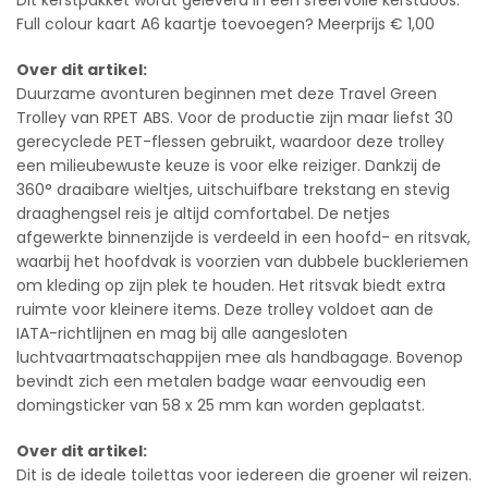
Dit kerstpakket wordt geleverd in een sfeervolle kerstdoos.
Full colour kaart A6 kaartje toevoegen? Meerprijs € 1,00
Over dit artikel:
Duurzame avonturen beginnen met deze Travel Green
Trolley van RPET ABS. Voor de productie zijn maar liefst 30
gerecyclede PET-flessen gebruikt, waardoor deze trolley
een milieubewuste keuze is voor elke reiziger. Dankzij de
360° draaibare wieltjes, uitschuifbare trekstang en stevig
draaghengsel reis je altijd comfortabel. De netjes
afgewerkte binnenzijde is verdeeld in een hoofd- en ritsvak,
waarbij het hoofdvak is voorzien van dubbele buckleriemen
om kleding op zijn plek te houden. Het ritsvak biedt extra
ruimte voor kleinere items. Deze trolley voldoet aan de
IATA-richtlijnen en mag bij alle aangesloten
luchtvaartmaatschappijen mee als handbagage. Bovenop
bevindt zich een metalen badge waar eenvoudig een
domingsticker van 58 x 25 mm kan worden geplaatst.
Over dit artikel:
Dit is de ideale toilettas voor iedereen die groener wil reizen.