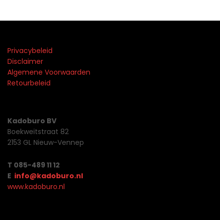
Privacybeleid
Disclaimer
Algemene Voorwaarden
Retourbeleid
Kadoburo BV
Boekweitstraat 82
2153 GL Nieuw-Vennep
T 085-489 11 12
E
info@kadoburo.nl
www.kadoburo.nl