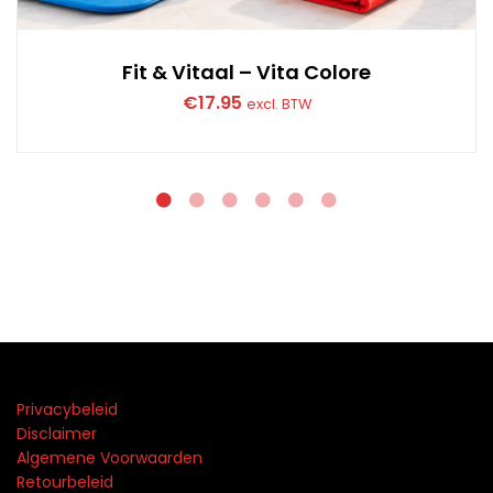
Fit & Vitaal – Vita Colore
€
17.95
excl. BTW
Privacybeleid
Disclaimer
Algemene Voorwaarden
Retourbeleid