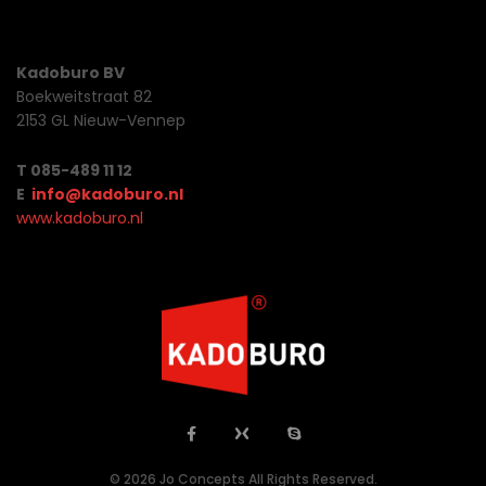
Kadoburo BV
Boekweitstraat 82
2153 GL Nieuw-Vennep
T 085-489 11 12
E
info@kadoburo.nl
www.kadoburo.nl
© 2026 Jo Concepts All Rights Reserved.