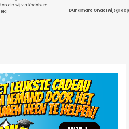
Fast & Fluid Management B
.
.
BESTEL NU