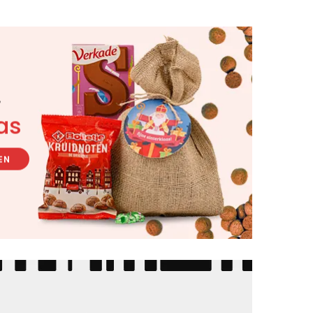
r
as
EN