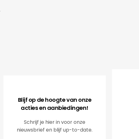
Kadobur
accuracy
.V.
supplier
of our 
clientele
It is a 
Radisso
Blijf op de hoogte van onze
acties en aanbiedingen!
Schrijf je hier in voor onze
nieuwsbrief en blijf up-to-date.