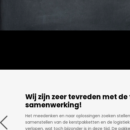
Er wordt meegedacht.
alleen
Leuk om langs te kunnen komen, ideeën uit te wisse
hebben om bijvoorbeeld een kerstpakket samen te s
s dat
meegedacht, niet alleen met gadgets maar zeker oo