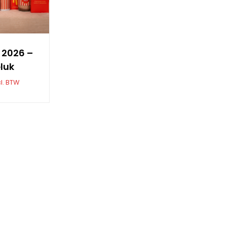
 2026 –
luk
l. BTW