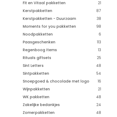
Fit en Vitaal pakketten
21
Kerstpakketten
87
Kerstpakketten - Duurzaam
38
Moments for you pakketten
98
Noodpakketten
6
Paasgeschenken
113
Regenboog Items
13
Rituals giftsets
25
Sint Letters
48
Sintpakketten
54
Snoepgoed & chocolade met logo
16
Wijnpakketten
21
WK pakketten
48
Zakelijke bedankjes
24
Zomerpakketten
48