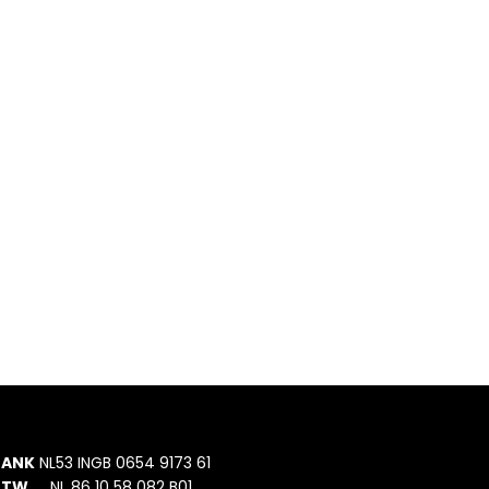
BANK
NL53 INGB 0654 9173 61
BTW
NL 86 10 58 082 B01