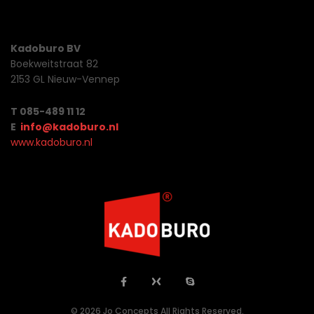
Kadoburo BV
Boekweitstraat 82
2153 GL Nieuw-Vennep
T 085-489 11 12
E
info@kadoburo.nl
www.kadoburo.nl
© 2026 Jo Concepts All Rights Reserved.