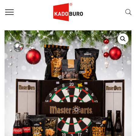
Home
Kerstpakketten
WK pakketten
,
Kerstpakket 2026 – In de roos