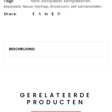
Tags:
kerst
,
Kerstpakket
,
Kerstpakketten
,
Maatwerk
,
Nieuw-Vennep
,
Showroom
,
zelf samenstellen
Share:
BESCHRIJVING
GERELATEERDE
PRODUCTEN