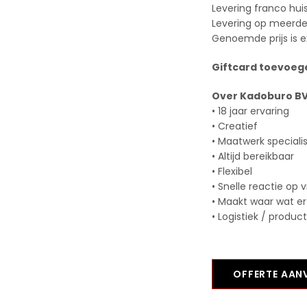
Levering franco hui
Levering op meerder
Genoemde prijs is e
Giftcard toevoege
Over Kadoburo B
• 18 jaar ervaring
• Creatief
• Maatwerk speciali
• Altijd bereikbaar
• Flexibel
• Snelle reactie op 
• Maakt waar wat er
• Logistiek / produc
OFFERTE AA