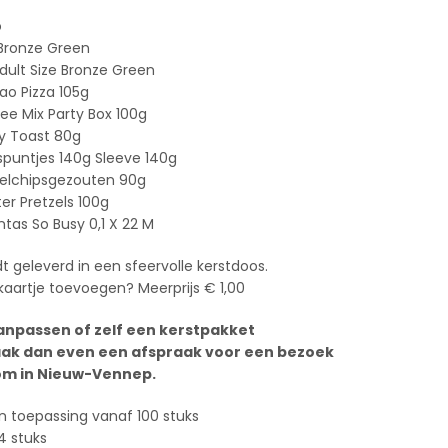
o
 Bronze Green
dult Size Bronze Green
ao Pizza 105g
ee Mix Party Box 100g
ty Toast 80g
spuntjes 140g Sleeve 140g
belchipsgezouten 90g
er Pretzels 100g
ntas So Busy 0,1 X 22 M
t geleverd in een sfeervolle kerstdoos.
 kaartje toevoegen? Meerprijs € 1,00
anpassen of zelf een kerstpakket
ak dan even een afspraak voor een bezoek
m in Nieuw-Vennep.
n toepassing vanaf 100 stuks
4 stuks