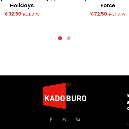
Holidays
Force
€
32.50
€
72.50
excl. BTW
excl. BTW
P