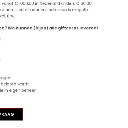
s vanaf € 1000,00 in Nederland anders € 60,00
e adressen of naar huisadressen is mogelijk
xcl. Btw
n? We kunnen (bijna) alle giftcards leveren!
V
st
vragen
 beloofd wordt
tie in eigen beheer
NVRAAG