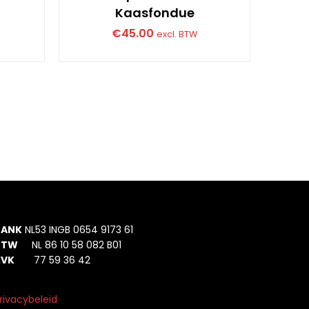
Kaasfondue
€
45.00
excl. BTW
BANK
NL53 INGB 0654 9173 61
BTW
NL 86 10 58 082 B01
KVK
77 59 36 42
rivacybeleid