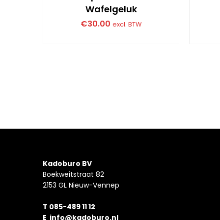
Wafelgeluk
€
30.00
excl. BTW
Kadoburo BV
Boekweitstraat 82
2153 GL Nieuw-Vennep
T 085-489 11 12
E
info@kadoburo.nl