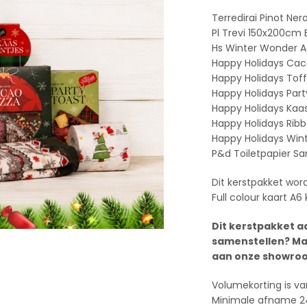
Terredirai Pinot Ner
Pl Trevi 150x200cm
Hs Winter Wonder A
Happy Holidays Cac
Happy Holidays Toff
Happy Holidays Par
Happy Holidays Kaa
Happy Holidays Rib
Happy Holidays Wint
P&d Toiletpapier Sa
Dit kerstpakket word
Full colour kaart A6
Dit kerstpakket a
samenstellen? Ma
aan onze showroo
Volumekorting is va
Minimale afname 2