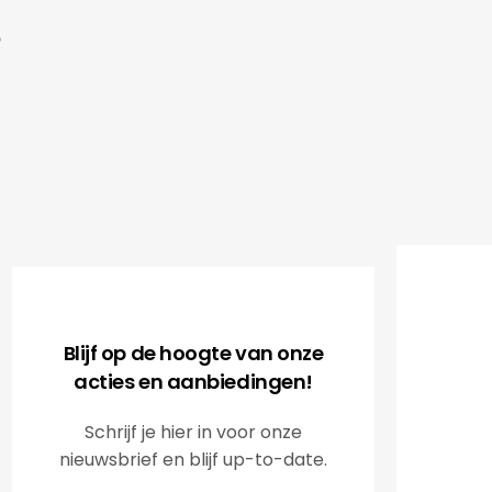
Kadobur
accuracy
.V.
supplier
of our 
clientele
It is a 
Radisso
Blijf op de hoogte van onze
acties en aanbiedingen!
Schrijf je hier in voor onze
nieuwsbrief en blijf up-to-date.