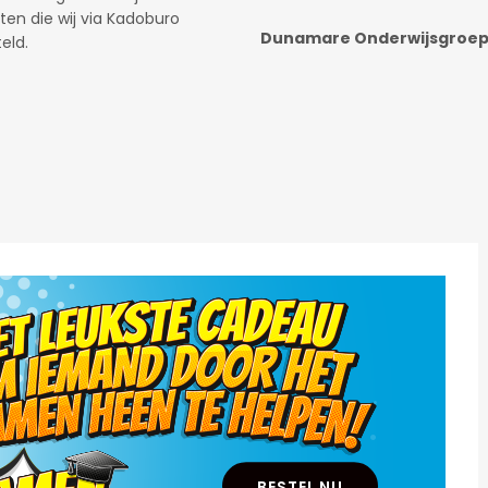
Fast & Fluid Management B
.
.
BESTEL NU