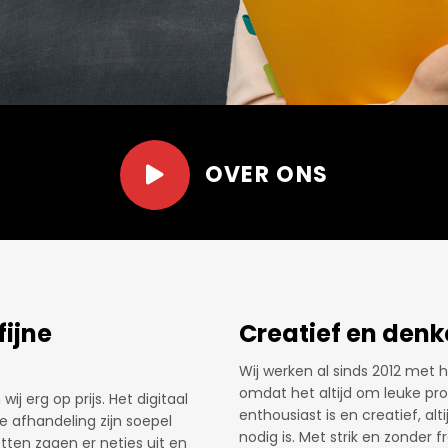
OVER ONS
Net dat stukje ex
len en zelf de mogelijkheid te
Al een aantal jaren bestellen 
tellen. Er wordt
elk jaar weer een uitdaging 
k prijstechnisch.
Patrick hier voor de volle 100%
dat stukje extra’ zorgen ervoor