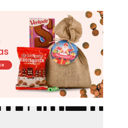
r
as
EN