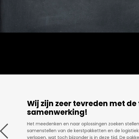
Er wordt meegedacht.
alleen
Leuk om langs te kunnen komen, ideeën uit te wisse
hebben om bijvoorbeeld een kerstpakket samen te s
s dat
meegedacht, niet alleen met gadgets maar zeker oo