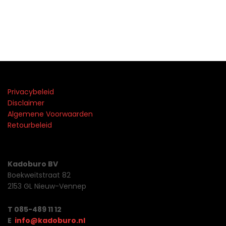
Privacybeleid
Disclaimer
Algemene Voorwaarden
Retourbeleid
Kadoburo BV
Boekweitstraat 82
2153 GL Nieuw-Vennep
T 085-489 11 12
E
info@kadoburo.nl