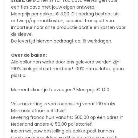
stuks
, de Moments for You cava vervangen voor
een fles cava met jouw eigen ontwerp.
Meerprijs per pakket € 3,00. Dit bedrag bestaat uit
ontwerp/opmaakkosten, speciaal transport van
importeur naar onze productielocatie en kosten voor
de sleeve.
De levertijd hiervan bedraagt ca. 15 werkdagen.
Over de ballon:
Alle ballonnen welke door ons geleverd worden zijn
100% biologisch afbreekbaar! 100% natuurlatex, geen
plastic.
Moments kaartje toevoegen? Meerprijs € 1,00
Volumekorting is van toepassing vanaf 100 stuks
Minimale afname 6 stuks
Levering franco huis vanaf € 500,00 op één adres in
Nederland anders € 50,00 pallettarief.
Indien we jouw bestelling als pakketpost kunnen
versturen vermelden we dit in de offerte en geldt