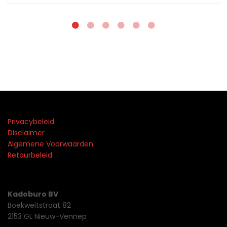
Privacybeleid
Disclaimer
Algemene Voorwaarden
Retourbeleid
Kadoburo BV
Boekweitstraat 82
2153 GL Nieuw-Vennep