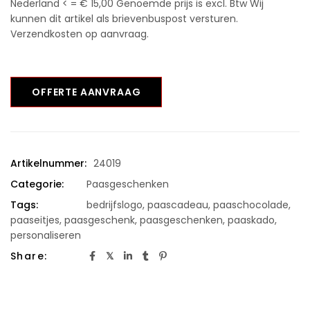
Nederland < = € 15,00 Genoemde prijs is excl. Btw Wij
kunnen dit artikel als brievenbuspost versturen.
Verzendkosten op aanvraag.
OFFERTE AANVRAAG
Artikelnummer:
24019
Categorie:
Paasgeschenken
Tags:
bedrijfslogo
,
paascadeau
,
paaschocolade
,
paaseitjes
,
paasgeschenk
,
paasgeschenken
,
paaskado
,
personaliseren
Share: