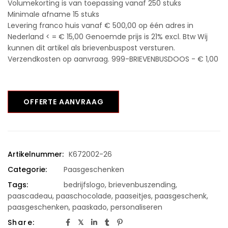
Volumekorting is van toepassing vanaf 250 stuks
Minimale afname 15 stuks
Levering franco huis vanaf € 500,00 op één adres in
Nederland < = € 15,00 Genoemde prijs is 21% excl. Btw Wij
kunnen dit artikel als brievenbuspost versturen.
Verzendkosten op aanvraag. 999-BRIEVENBUSDOOS - € 1,00
OFFERTE AANVRAAG
Artikelnummer:
K672002-26
Categorie:
Paasgeschenken
Tags:
bedrijfslogo
,
brievenbuszending
,
paascadeau
,
paaschocolade
,
paaseitjes
,
paasgeschenk
,
paasgeschenken
,
paaskado
,
personaliseren
Share: