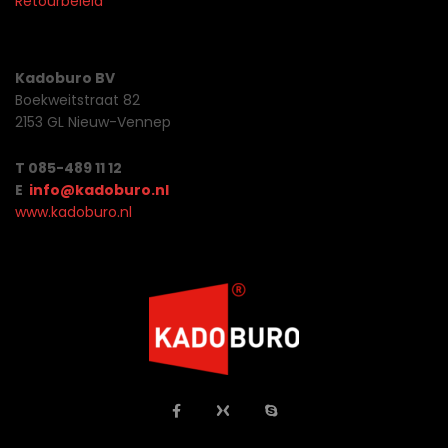
Retourbeleid
Kadoburo BV
Boekweitstraat 82
2153 GL Nieuw-Vennep
T 085-489 11 12
E
info@kadoburo.nl
www.kadoburo.nl