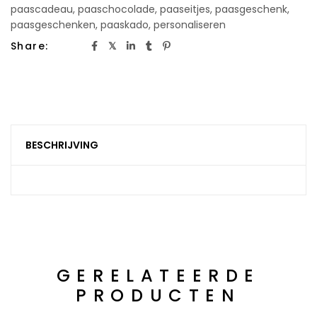
paascadeau
,
paaschocolade
,
paaseitjes
,
paasgeschenk
,
paasgeschenken
,
paaskado
,
personaliseren
Share:
BESCHRIJVING
GERELATEERDE
PRODUCTEN