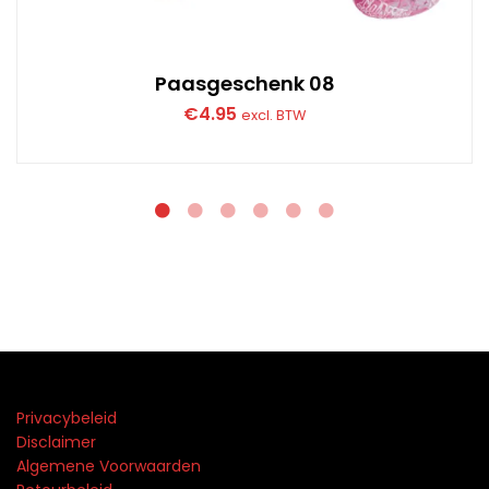
Paasgeschenk 08
€
4.95
excl. BTW
Privacybeleid
Disclaimer
Algemene Voorwaarden