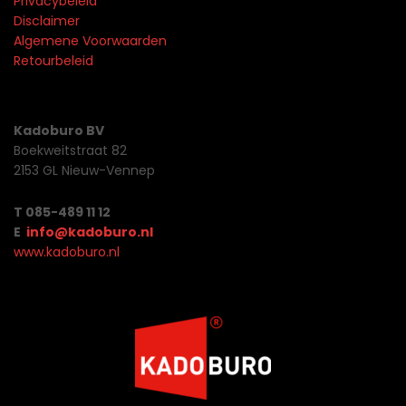
Privacybeleid
Disclaimer
Algemene Voorwaarden
Retourbeleid
Kadoburo BV
Boekweitstraat 82
2153 GL Nieuw-Vennep
T 085-489 11 12
E
info@kadoburo.nl
www.kadoburo.nl