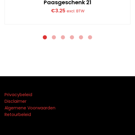
Paasgeschenk 21
€
3.25
excl. BTW
Privacybeleid
Disclaimer
Algemene Voorwaarden
Retourbeleid