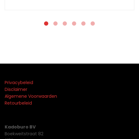
Privacybeleid
Disclaimer
Algemene Voorwaarden
Retourbeleid
Kadoburo BV
Boekweitstraat 82