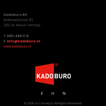
Kadoburo BV
Boekweitstraat 82
2153 GL Nieuw-Vennep
T 085-489 11 12
E
info@kadoburo.nl
www.kadoburo.nl
© 2026 Jo Concepts All Rights Reserved.