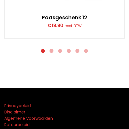
Paasgeschenk 12
€
18.90
excl. BTW
Privacybeleid
Disclaimer
Algemene Voorwaarden
Retourbeleid