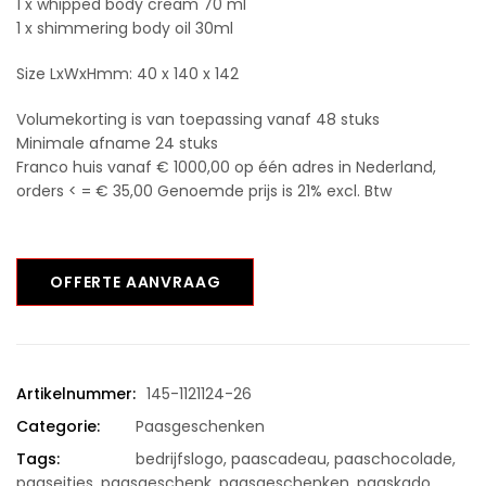
1 x whipped body cream 70 ml
1 x shimmering body oil 30ml
Size LxWxHmm: 40 x 140 x 142
Volumekorting is van toepassing vanaf 48 stuks
Minimale afname 24 stuks
Franco huis vanaf € 1000,00 op één adres in Nederland,
orders < = € 35,00 Genoemde prijs is 21% excl. Btw
OFFERTE AANVRAAG
Artikelnummer:
145-1121124-26
Categorie:
Paasgeschenken
Tags:
bedrijfslogo
,
paascadeau
,
paaschocolade
,
paaseitjes
,
paasgeschenk
,
paasgeschenken
,
paaskado
,