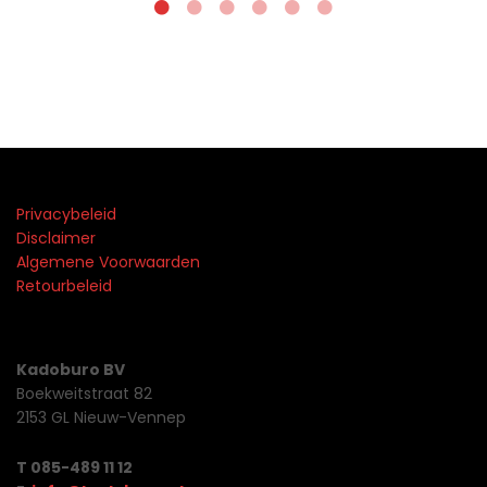
Privacybeleid
Disclaimer
Algemene Voorwaarden
Retourbeleid
Kadoburo BV
Boekweitstraat 82
2153 GL Nieuw-Vennep
T 085-489 11 12