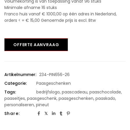
Volumekorting is van toepassing vanaf 96 stuks
Minimale afname 16 stuks
Franco huis vanaf € 1000,00 op één adres in Nederland,
orders < = € 15,00 Genoemde prijs is excl. Btw
OFFERTE AANVRAAG
Artikelnummer:
234-PIN656-26
Categorie:
Paasgeschenken
Tags:
bedrijfslogo
,
paascadeau
,
paaschocolade
,
paaseitjes
,
paasgeschenk
,
paasgeschenken
,
paaskado
,
personaliseren
,
pineut
Share: