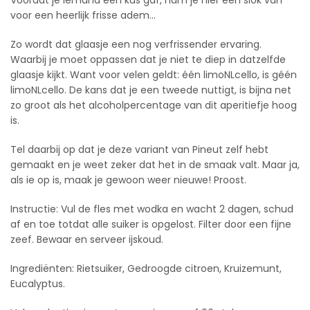
voor een heerlijk frisse adem…
Zo wordt dat glaasje een nog verfrissender ervaring.
Waarbij je moet oppassen dat je niet te diep in datzelfde
glaasje kijkt. Want voor velen geldt: één limoNLcello, is géén
limoNLcello. De kans dat je een tweede nuttigt, is bijna net
zo groot als het alcoholpercentage van dit aperitiefje hoog
is.
Tel daarbij op dat je deze variant van Pineut zelf hebt
gemaakt en je weet zeker dat het in de smaak valt. Maar ja,
als ie op is, maak je gewoon weer nieuwe! Proost.
Instructie: Vul de fles met wodka en wacht 2 dagen, schud
af en toe totdat alle suiker is opgelost. Filter door een fijne
zeef. Bewaar en serveer ijskoud.
Ingrediënten: Rietsuiker, Gedroogde citroen, Kruizemunt,
Eucalyptus.