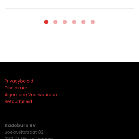
Privacybeleid
Disclaimer
Algemene Voorwaarden
Retourbeleid
Kadoburo BV
Boekweitstraat 82
2153 GL Nieuw-Vennep