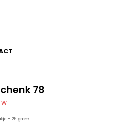
ACT
chenk 78
BTW
akje – 25 gram