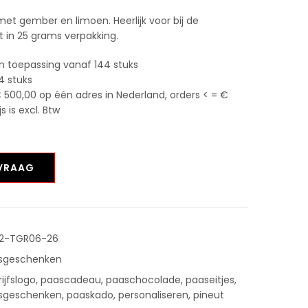
met gember en limoen. Heerlijk voor bij de
 in 25 grams verpakking.
n toepassing vanaf 144 stuks
4 stuks
 500,00 op één adres in Nederland, orders < = €
 is excl. Btw
NVRAAG
2-TGR06-26
sgeschenken
ijfslogo
,
paascadeau
,
paaschocolade
,
paaseitjes
,
sgeschenken
,
paaskado
,
personaliseren
,
pineut