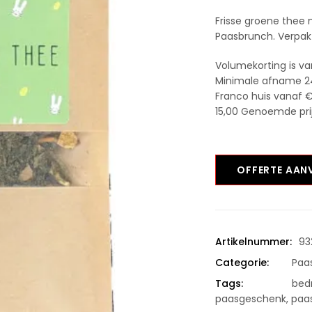
Frisse groene thee 
Paasbrunch. Verpakt
Volumekorting is va
Minimale afname 2
Franco huis vanaf €
15,00 Genoemde prijs
OFFERTE AA
Artikelnummer:
93
Categorie:
Paa
Tags:
bedr
paasgeschenk
,
paa