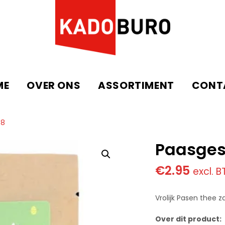
ME
OVER ONS
ASSORTIMENT
CONT
78
Paasges
€
2.95
excl. 
Vrolijk Pasen thee z
Over dit product: