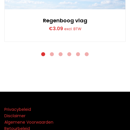
Regenboog vlag
€
3.09
excl. BTW
Privacybeleid
Disclaimer
Algemene Voorwaarden
Retourbeleid