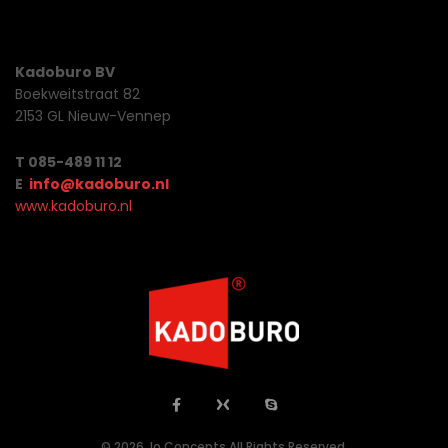
Kadoburo BV
Boekweitstraat 82
2153 GL Nieuw-Vennep
T 085-489 11 12
E
info@kadoburo.nl
www.kadoburo.nl
© 2026 Jo Concepts All Rights Reserved.