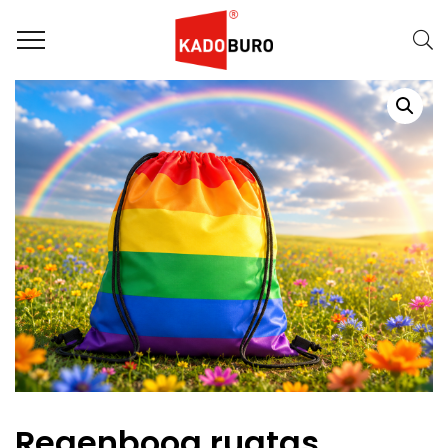
Home
Regenboog Items
Regenboog rugtas
Regenboog rugtas