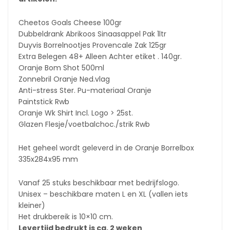
Cheetos Goals Cheese 100gr
Dubbeldrank Abrikoos Sinaasappel Pak 1ltr
Duyvis Borrelnootjes Provencale Zak 125gr
Extra Belegen 48+ Alleen Achter etiket . 140gr.
Oranje Bom Shot 500ml
Zonnebril Oranje Ned.vlag
Anti-stress Ster. Pu-materiaal Oranje
Paintstick Rwb
Oranje Wk Shirt Incl. Logo > 25st.
Glazen Flesje/voetbalchoc./strik Rwb
Het geheel wordt geleverd in de Oranje Borrelbox
335x284x95 mm
Vanaf 25 stuks beschikbaar met bedrijfslogo.
Unisex – beschikbare maten L en XL (vallen iets
kleiner)
Het drukbereik is 10×10 cm.
Levertijd bedrukt is ca. 2 weken