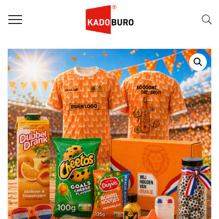
Home
WK pakketten
RELATIEGESCHENK WK PAKKET: WE ARE THE CHAMPIONS