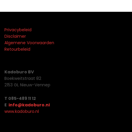
Privacybeleid
Disclaimer
Algemene Voorwaarden
Retourbeleid
Kadoburo BV
Boekweitstraat 82
2153 GL Nieuw-Vennep
T 085-489 11 12
E
info@kadoburo.nl
www.kadoburo.nl