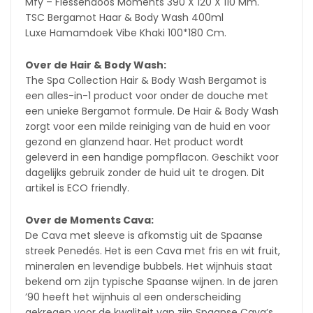
Mfy – Flessendoos Moments 390 X 120 X 110 Mm.
TSC Bergamot Haar & Body Wash 400ml
Luxe Hamamdoek Vibe Khaki 100*180 Cm.
Over de Hair & Body Wash:
The Spa Collection Hair & Body Wash Bergamot is
een alles-in-1 product voor onder de douche met
een unieke Bergamot formule. De Hair & Body Wash
zorgt voor een milde reiniging van de huid en voor
gezond en glanzend haar. Het product wordt
geleverd in een handige pompflacon. Geschikt voor
dagelijks gebruik zonder de huid uit te drogen. Dit
artikel is ECO friendly.
Over de Moments Cava:
De Cava met sleeve is afkomstig uit de Spaanse
streek Penedés. Het is een Cava met fris en wit fruit,
mineralen en levendige bubbels. Het wijnhuis staat
bekend om zijn typische Spaanse wijnen. In de jaren
’90 heeft het wijnhuis al een onderscheiding
gekregen voor de kwaliteit van zijn Spaanse Cava’s.