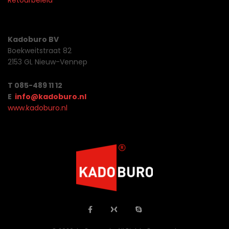
Retourbeleid
Kadoburo BV
Boekweitstraat 82
2153 GL Nieuw-Vennep
T 085-489 11 12
E
info@kadoburo.nl
www.kadoburo.nl