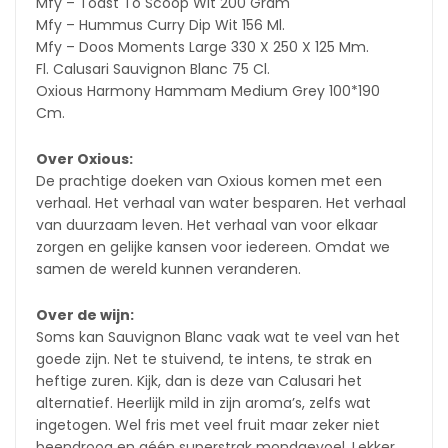
Mfy – Toast To Scoop Wit 200 Gram
Mfy – Hummus Curry Dip Wit 156 Ml.
Mfy – Doos Moments Large 330 X 250 X 125 Mm.
Fl. Calusari Sauvignon Blanc 75 Cl.
Oxious Harmony Hammam Medium Grey 100*190
Cm.
Over Oxious:
De prachtige doeken van Oxious komen met een
verhaal. Het verhaal van water besparen. Het verhaal
van duurzaam leven. Het verhaal van voor elkaar
zorgen en gelijke kansen voor iedereen. Omdat we
samen de wereld kunnen veranderen.
Over de wijn:
Soms kan Sauvignon Blanc vaak wat te veel van het
goede zijn. Net te stuivend, te intens, te strak en
heftige zuren. Kijk, dan is deze van Calusari het
alternatief. Heerlijk mild in zijn aroma’s, zelfs wat
ingetogen. Wel fris met veel fruit maar zeker niet
beendroog en géén superstrak mondgevoel. Lekker