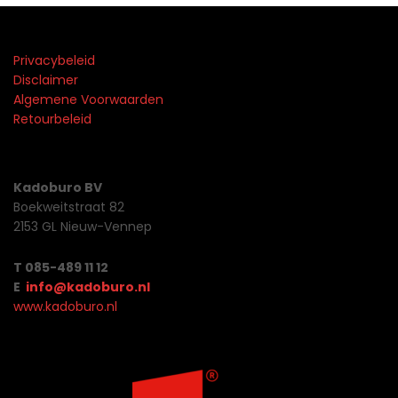
Privacybeleid
Disclaimer
Algemene Voorwaarden
Retourbeleid
Kadoburo BV
Boekweitstraat 82
2153 GL Nieuw-Vennep
T 085-489 11 12
E
info@kadoburo.nl
www.kadoburo.nl