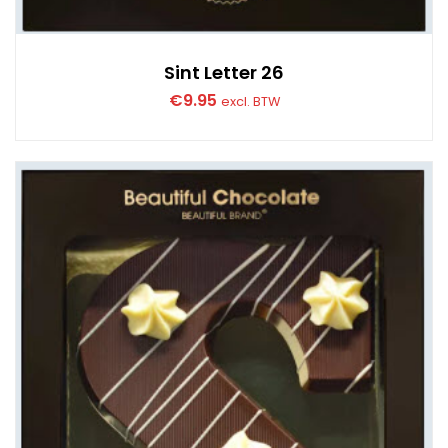
Sint Letter 26
€
9.95
excl. BTW