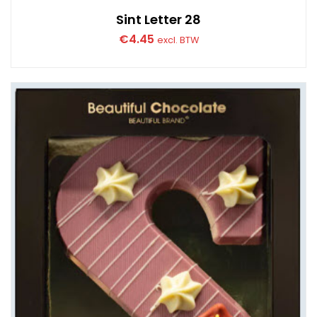
Sint Letter 28
€
4.45
excl. BTW