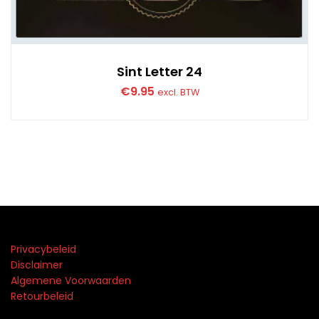
Sint Letter 24
€
9.95
excl. BTW
Privacybeleid
Disclaimer
Algemene Voorwaarden
Retourbeleid