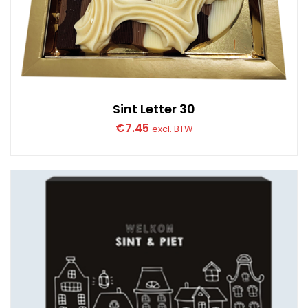
Sint Letter 30
€
7.45
excl. BTW