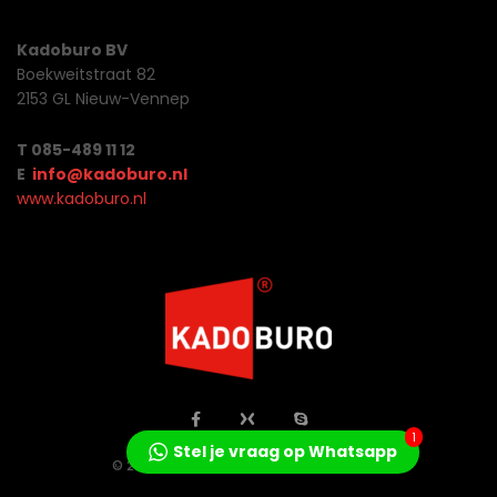
Kadoburo BV
Boekweitstraat 82
2153 GL Nieuw-Vennep
T 085-489 11 12
E
info@kadoburo.nl
www.kadoburo.nl
1
Stel je vraag op Whatsapp
© 2026 Jo Concepts All Rights Reserved.