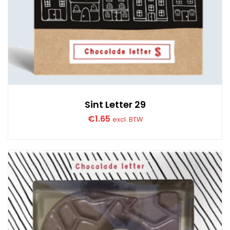
Sint Letter 29
€
1.65
excl. BTW