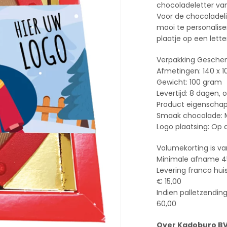
chocoladeletter van
Voor de chocoladelie
mooi te personalise
plaatje op een lette
Verpakking Gesche
Afmetingen: 140 x 
Gewicht: 100 gram
Levertijd: 8 dagen, o
Product eigenschap:
Smaak chocolade: 
Logo plaatsing: Op
Volumekorting is va
Minimale afname 4
Levering franco hui
€ 15,00
Indien palletzendin
60,00
Over Kadoburo B