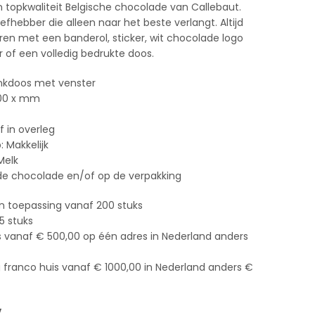
 topkwaliteit Belgische chocolade van Callebaut.
fhebber die alleen naar het beste verlangt. Altijd
ren met een banderol, sticker, wit chocolade logo
r of een volledig bedrukte doos.
nkdoos met venster
100 x mm
f in overleg
 Makkelijk
Melk
 de chocolade en/of op de verpakking
n toepassing vanaf 200 stuks
5 stuks
s vanaf € 500,00 op één adres in Nederland anders
g franco huis vanaf € 1000,00 in Nederland anders €
V