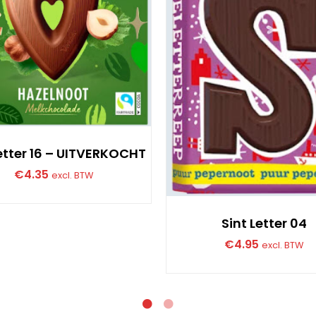
Letter 16 – UITVERKOCHT
€
4.35
excl. BTW
LEES VERDER
Sint Letter 04
€
4.95
excl. BTW