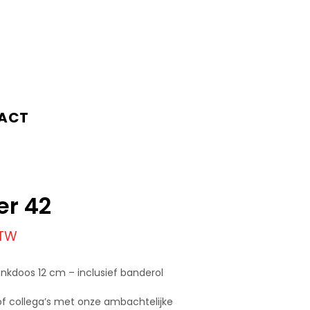
ACT
er 42
BTW
enkdoos 12 cm – inclusief banderol
of collega’s met onze ambachtelijke