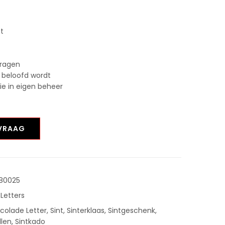
st
vragen
 beloofd wordt
tie in eigen beheer
NVRAAG
80025
 Letters
colade Letter
,
Sint
,
Sinterklaas
,
Sintgeschenk
,
llen
,
Sintkado