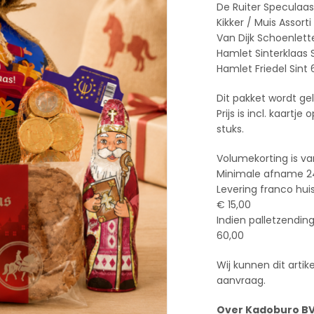
De Ruiter Speculaas
Kikker / Muis Assorti
Van Dijk Schoenlette
Hamlet Sinterklaas
Hamlet Friedel Sint 
Dit pakket wordt gel
Prijs is incl. kaartj
stuks.
Volumekorting is va
Minimale afname 2
Levering franco hui
€ 15,00
Indien palletzendin
60,00
Wij kunnen dit arti
aanvraag.
Over Kadoburo B