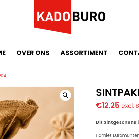
ME
OVER ONS
ASSORTIMENT
CONT
ERA
SINTPAK
€
12.25
excl.
Dit Sintgeschenk 
Hamlet Euromunten 