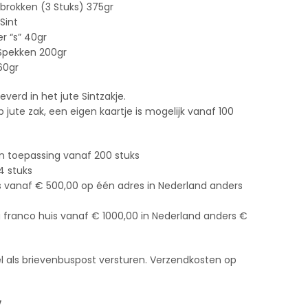
brokken (3 Stuks) 375gr
 Sint
r “s” 40gr
 Spekken 200gr
60gr
everd in het jute Sintzakje.
e op jute zak, een eigen kaartje is mogelijk vanaf 100
n toepassing vanaf 200 stuks
4 stuks
s vanaf € 500,00 op één adres in Nederland anders
g franco huis vanaf € 1000,00 in Nederland anders €
kel als brievenbuspost versturen. Verzendkosten op
V