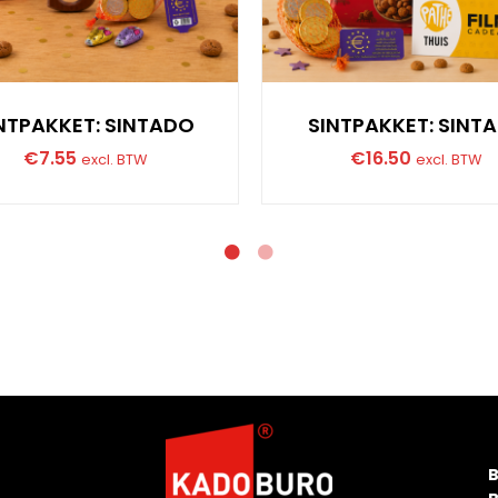
NTPAKKET: SINTADO
SINTPAKKET: SINT
€
7.55
€
16.50
excl. BTW
excl. BTW