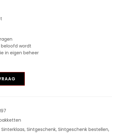
st
vragen
 beloofd wordt
tie in eigen beheer
NVRAAG
197
tpakketten
,
Sinterklaas
,
Sintgeschenk
,
Sintgeschenk bestellen
,