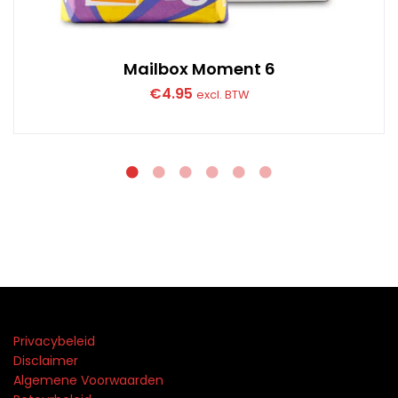
Mailbox Moment 6
€
4.95
excl. BTW
Privacybeleid
Disclaimer
Algemene Voorwaarden