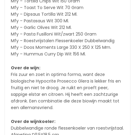
Mfy – Tortilla Chips Wit 150 Gram
Mfy – Toast To Serve Wit 70 Gram
Mfy – Dipsaus Tortilla Wit 212 Ml.
Mfy – Pastasaus Wit 300 Ml.
Mfy – Garlic Olives Wit 212 Ml.
Mfy – Pasta Fusilloni Wit/zwart 250 Gram
Mfy – Roestvrijstalen Flessenkoeler Dubbelwandig
Mfy – Doos Moments Large 330 X 250 X 125 Mm.
Mfy – Hummus Curry Dip Wit 156 Ml.
Over de wijn:
Fris zuur en zoet in optima forma, want deze
biologische Hypocrite Prosecco Glera is lekker fris en
fruitig en niet te droog. Je ruikt en proeft peer,
sappige elstar en citroen. Hij heeft een zachtzurige
afdronk. Een combinatie die deze biowijn maakt tot
een allemansvriend.
Over de wijnkoeler:
Dubbelwandige ronde flessenkoeler van roestvrijstaal.
Afmeting D11,5X18,5 cm.