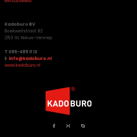
Retourbeleid
Kadoburo BV
Boekweitstraat 82
2153 GL Nieuw-Vennep
T 085-489 11 12
E
info@kadoburo.nl
www.kadoburo.nl