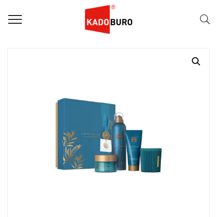
Home
Rituals giftsets
The Ritual Of Hammam – Medium