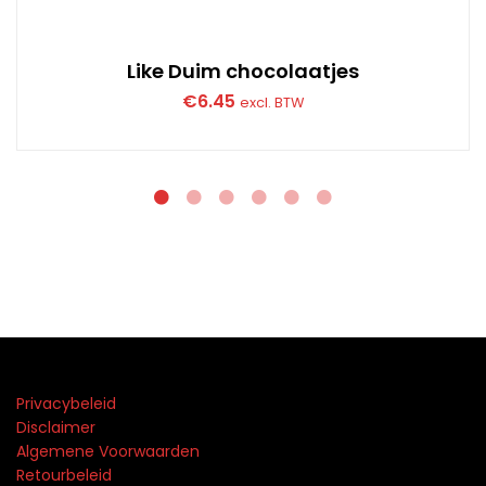
Like Duim chocolaatjes
€
6.45
excl. BTW
Privacybeleid
Disclaimer
Algemene Voorwaarden
Retourbeleid