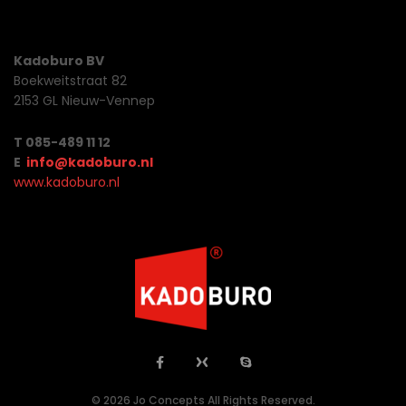
Kadoburo BV
Boekweitstraat 82
2153 GL Nieuw-Vennep
T 085-489 11 12
E
info@kadoburo.nl
www.kadoburo.nl
© 2026 Jo Concepts All Rights Reserved.