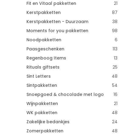
Fit en Vitaal pakketten
21
Kerstpakketten
87
Kerstpakketten - Duurzaam
38
Moments for you pakketten
98
Noodpakketten
6
Paasgeschenken
113
Regenboog Items
13
Rituals giftsets
25
Sint Letters
48
Sintpakketten
54
Snoepgoed & chocolade met logo
16
Wijnpakketten
21
WK pakketten
48
Zakelijke bedankjes
24
Zomerpakketten
48