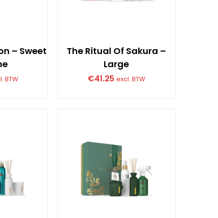
ion – Sweet
The Ritual Of Sakura –
ne
Large
€
41.25
l. BTW
excl. BTW