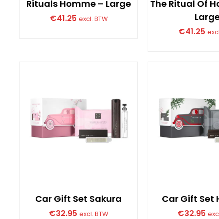
Rituals Homme – Large
The Ritual Of
Larg
€
41.25
excl. BTW
€
41.25
exc
Car Gift Set Sakura
Car Gift Se
€
32.95
€
32.95
excl. BTW
exc