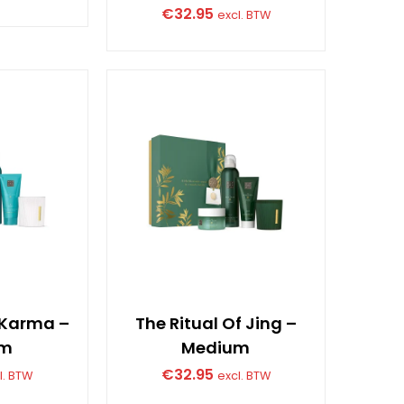
€
32.95
excl. BTW
f Karma –
The Ritual Of Jing –
um
Medium
€
32.95
l. BTW
excl. BTW