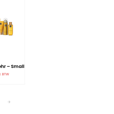
ehr – Small
l. BTW