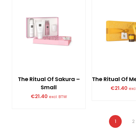
The Ritual Of Sakura –
The Ritual Of M
Small
€
21.40
exc
€
21.40
excl. BTW
1
2