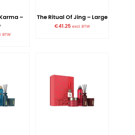
f Karma –
The Ritual Of Jing – Large
e
€
41.25
excl. BTW
l. BTW