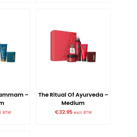
 Hammam –
The Ritual Of Ayurveda –
um
Medium
€
32.95
l. BTW
excl. BTW