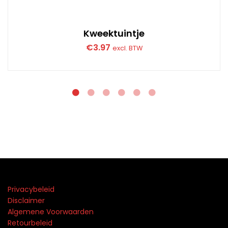
Kweektuintje
€
3.97
excl. BTW
Privacybeleid
Disclaimer
Algemene Voorwaarden
Retourbeleid