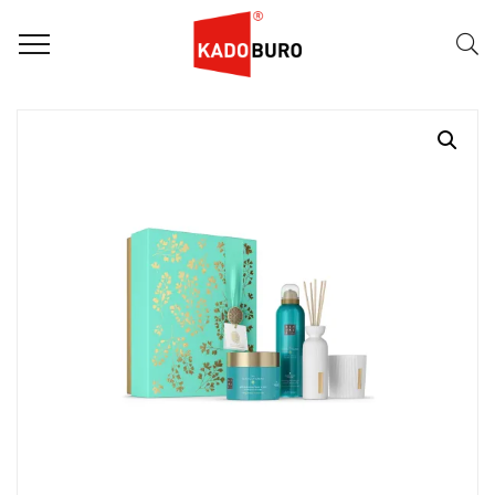
Home
Rituals giftsets
The Ritual Of Karma – Large