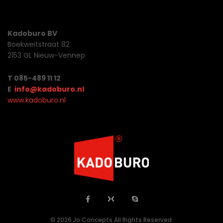
Kadoburo BV
Boekweitstraat 82
2153 GL Nieuw-Vennep
T 085-489 11 12
E
info@kadoburo.nl
www.kadoburo.nl
© 2026 Jo Concepts All Rights Reserved.