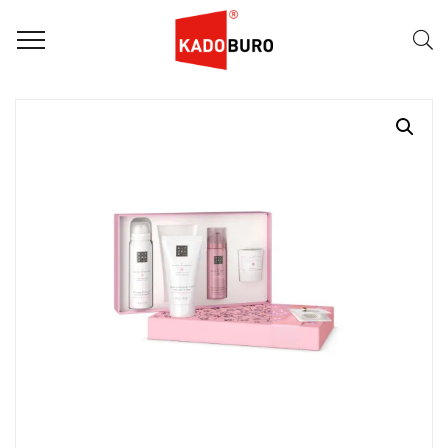
Home
Rituals giftsets
The Ritual Of Sakura – Small