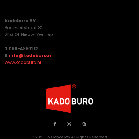
Kadoburo BV
Boekweitstraat 82
2153 GL Nieuw-Vennep
T 085-489 11 12
E
info@kadoburo.nl
www.kadoburo.nl
© 2026 Jo Concepts All Rights Reserved.