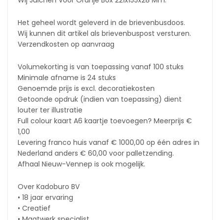
Wij Juichen Voor Oranje Box 221x155x28 Mm.
Het geheel wordt geleverd in de brievenbusdoos.
Wij kunnen dit artikel als brievenbuspost versturen.
Verzendkosten op aanvraag
Volumekorting is van toepassing vanaf 100 stuks
Minimale afname is 24 stuks
Genoemde prijs is excl. decoratiekosten
Getoonde opdruk (indien van toepassing) dient
louter ter illustratie
Full colour kaart A6 kaartje toevoegen? Meerprijs €
1,00
Levering franco huis vanaf € 1000,00 op één adres in
Nederland anders € 60,00 voor palletzending.
Afhaal Nieuw-Vennep is ook mogelijk.
Over Kadoburo BV
• 18 jaar ervaring
• Creatief
• Maatwerk specialist