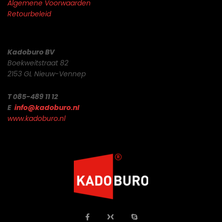
Algemene Voorwaarden
Retourbeleid
Kadoburo BV
Boekweitstraat 82
2153 GL Nieuw-Vennep
T 085-489 11 12
E
info@kadoburo.nl
www.kadoburo.nl