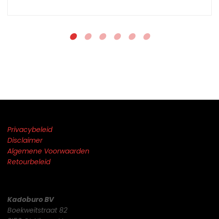
Privacybeleid
Disclaimer
Algemene Voorwaarden
Retourbeleid
Kadoburo BV
Boekweitstraat 82