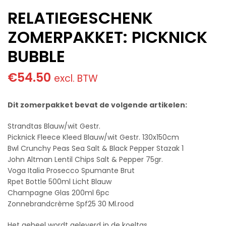
RELATIEGESCHENK
ZOMERPAKKET: PICKNICK
BUBBLE
€
54.50
excl. BTW
Dit zomerpakket bevat de volgende artikelen:
Strandtas Blauw/wit Gestr.
Picknick Fleece Kleed Blauw/wit Gestr. 130x150cm
Bwl Crunchy Peas Sea Salt & Black Pepper Stazak 1
John Altman Lentil Chips Salt & Pepper 75gr.
Voga Italia Prosecco Spumante Brut
Rpet Bottle 500ml Licht Blauw
Champagne Glas 200ml 6pc
Zonnebrandcrème Spf25 30 Ml.rood
Het geheel wordt geleverd in de koeltas.