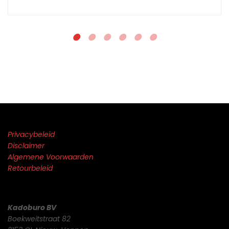
Privacybeleid
Disclaimer
Algemene Voorwaarden
Retourbeleid
Kadoburo BV
Boekweitstraat 82