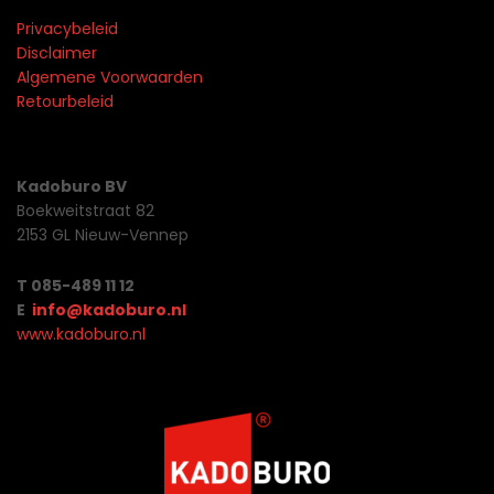
Privacybeleid
Disclaimer
Algemene Voorwaarden
Retourbeleid
Kadoburo BV
Boekweitstraat 82
2153 GL Nieuw-Vennep
T 085-489 11 12
E
info@kadoburo.nl
www.kadoburo.nl