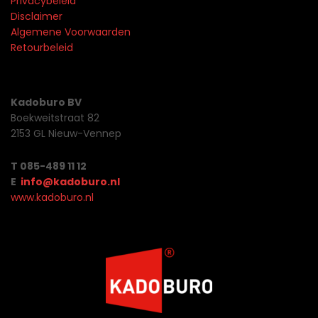
Privacybeleid
Disclaimer
Algemene Voorwaarden
Retourbeleid
Kadoburo BV
Boekweitstraat 82
2153 GL Nieuw-Vennep
T 085-489 11 12
E
info@kadoburo.nl
www.kadoburo.nl