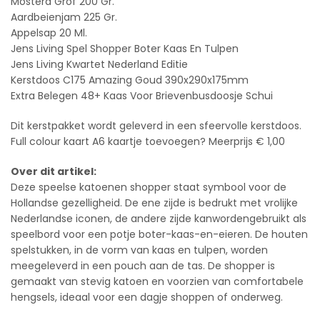
Mosterd Grof 200 Gr.
Aardbeienjam 225 Gr.
Appelsap 20 Ml.
Jens Living Spel Shopper Boter Kaas En Tulpen
Jens Living Kwartet Nederland Editie
Kerstdoos C175 Amazing Goud 390x290x175mm
Extra Belegen 48+ Kaas Voor Brievenbusdoosje Schui
Dit kerstpakket wordt geleverd in een sfeervolle kerstdoos.
Full colour kaart A6 kaartje toevoegen? Meerprijs € 1,00
Over dit artikel:
Deze speelse katoenen shopper staat symbool voor de
Hollandse gezelligheid. De ene zijde is bedrukt met vrolijke
Nederlandse iconen, de andere zijde kanwordengebruikt als
speelbord voor een potje boter-kaas-en-eieren. De houten
spelstukken, in de vorm van kaas en tulpen, worden
meegeleverd in een pouch aan de tas. De shopper is
gemaakt van stevig katoen en voorzien van comfortabele
hengsels, ideaal voor een dagje shoppen of onderweg.