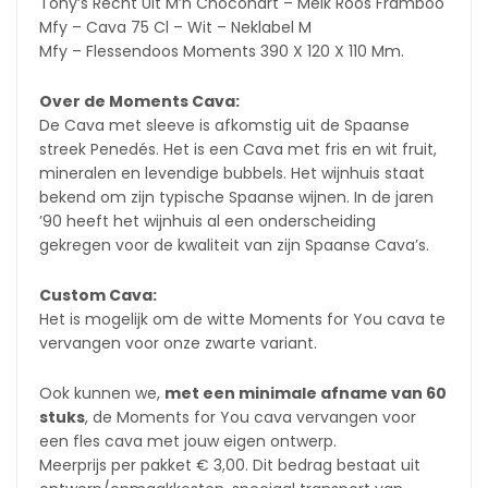
Tony’s Recht Uit M’n Chocohart – Melk Roos Framboo
Mfy – Cava 75 Cl – Wit – Neklabel M
Mfy – Flessendoos Moments 390 X 120 X 110 Mm.
Over de Moments Cava:
De Cava met sleeve is afkomstig uit de Spaanse
streek Penedés. Het is een Cava met fris en wit fruit,
mineralen en levendige bubbels. Het wijnhuis staat
bekend om zijn typische Spaanse wijnen. In de jaren
’90 heeft het wijnhuis al een onderscheiding
gekregen voor de kwaliteit van zijn Spaanse Cava’s.
Custom Cava:
Het is mogelijk om de witte Moments for You cava te
vervangen voor onze zwarte variant.
Ook kunnen we,
met een minimale afname van 60
stuks
, de Moments for You cava vervangen voor
een fles cava met jouw eigen ontwerp.
Meerprijs per pakket € 3,00. Dit bedrag bestaat uit