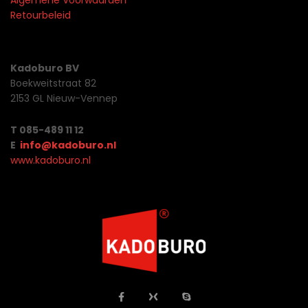
Algemene Voorwaarden
Retourbeleid
Kadoburo BV
Boekweitstraat 82
2153 GL Nieuw-Vennep
T 085-489 11 12
E
info@kadoburo.nl
www.kadoburo.nl