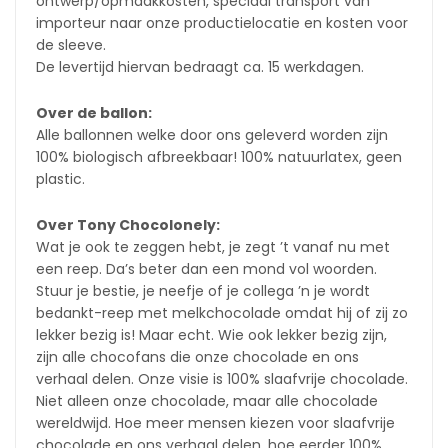
ontwerp/opmaakkosten, speciaal transport van
importeur naar onze productielocatie en kosten voor
de sleeve.
De levertijd hiervan bedraagt ca. 15 werkdagen.
Over de ballon:
Alle ballonnen welke door ons geleverd worden zijn
100% biologisch afbreekbaar! 100% natuurlatex, geen
plastic.
Over Tony Chocolonely:
Wat je ook te zeggen hebt, je zegt ’t vanaf nu met
een reep. Da’s beter dan een mond vol woorden.
Stuur je bestie, je neefje of je collega ’n je wordt
bedankt-reep met melkchocolade omdat hij of zij zo
lekker bezig is! Maar echt. Wie ook lekker bezig zijn,
zijn alle chocofans die onze chocolade en ons
verhaal delen. Onze visie is 100% slaafvrije chocolade.
Niet alleen onze chocolade, maar alle chocolade
wereldwijd. Hoe meer mensen kiezen voor slaafvrije
chocolade en ons verhaal delen, hoe eerder 100%