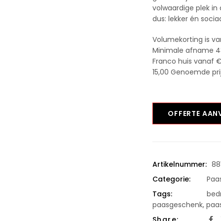
volwaardige plek i
dus: lekker én socia
Volumekorting is va
Minimale afname 4
Franco huis vanaf €
15,00 Genoemde prijs
OFFERTE AA
Artikelnummer:
88
Categorie:
Paa
Tags:
bedr
paasgeschenk
,
paa
Share: