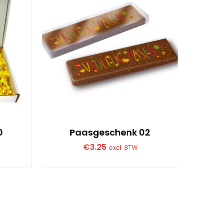
0
Paasgeschenk 02
€
3.25
excl. BTW