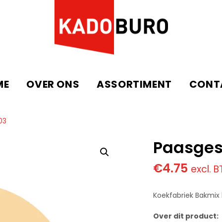
ME
OVER ONS
ASSORTIMENT
CONT
03
Paasges
€
4.75
excl. 
Koekfabriek Bakmi
Over dit product: