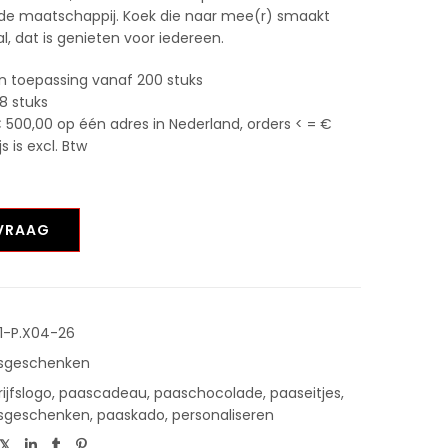
n de maatschappij. Koek die naar mee(r) smaakt
al, dat is genieten voor iedereen.
n toepassing vanaf 200 stuks
8 stuks
 500,00 op één adres in Nederland, orders < = €
 is excl. Btw
NVRAAG
1-P.X04-26
sgeschenken
ijfslogo
,
paascadeau
,
paaschocolade
,
paaseitjes
,
sgeschenken
,
paaskado
,
personaliseren