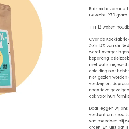
Bakmix havermout
Gewicht: 270 gram
THT 12 weken houdb
Over de Koekfabriek
Zo’n 10% van de Ne
wordt overgeslagen.
beperking, asielzoe
met autisme, ex-th
opleiding niet heb
niet gezien worden
verdwijnen, depressi
negatieve gevolgen 
ook voor hun famili
Daar leggen wij ons 
verdient om mee te
van meedoen blij w
groeit. En juist dat 