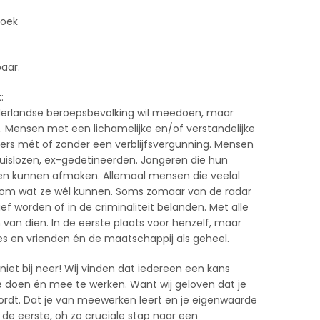
koek
aar.
:
derlandse beroepsbevolking wil meedoen, maar
 Mensen met een lichamelijke en/of verstandelijke
kers mét of zonder een verblijfsvergunning. Mensen
uislozen, ex-gedetineerden. Jongeren die hun
ben kunnen afmaken. Allemaal mensen die veelal
 om wat ze wél kunnen. Soms zomaar van de radar
ef worden of in de criminaliteit belanden. Met alle
van dien. In de eerste plaats voor henzelf, maar
es en vrienden én de maatschappij als geheel.
niet bij neer! Wij vinden dat iedereen een kans
 doen én mee te werken. Want wij geloven dat je
ordt. Dat je van meewerken leert en je eigenwaarde
is de eerste, oh zo cruciale stap naar een