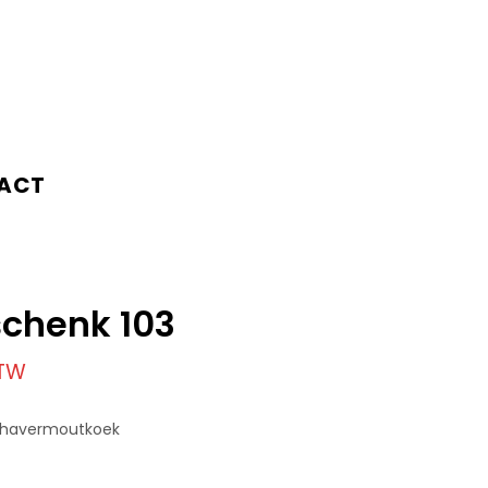
ACT
chenk 103
BTW
x havermoutkoek