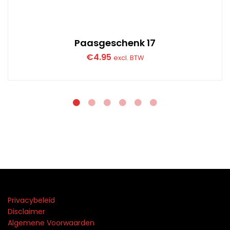
Paasgeschenk 17
€
4.95
excl. BTW
Privacybeleid
Disclaimer
Algemene Voorwaarden