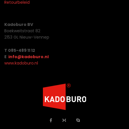
Retourbeleid
Kadoburo BV
Boekweitstraat 82
2153 GL Nieuw-Vennep
T 085-489 11 12
E
info@kadoburo.nl
www.kadoburo.nl