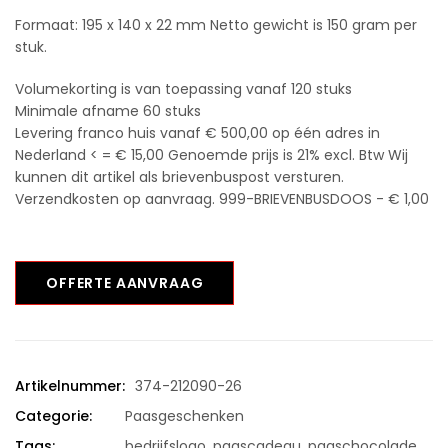
Formaat: 195 x 140 x 22 mm Netto gewicht is 150 gram per
stuk.
Volumekorting is van toepassing vanaf 120 stuks
Minimale afname 60 stuks
Levering franco huis vanaf € 500,00 op één adres in
Nederland < = € 15,00 Genoemde prijs is 21% excl. Btw Wij
kunnen dit artikel als brievenbuspost versturen.
Verzendkosten op aanvraag. 999-BRIEVENBUSDOOS - € 1,00
OFFERTE AANVRAAG
Artikelnummer:
374-212090-26
Categorie:
Paasgeschenken
Tags:
bedrijfslogo
,
paascadeau
,
paaschocolade
,