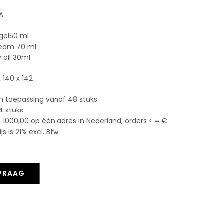
A
gel50 ml
ream 70 ml
 oil 30ml
 140 x 142
n toepassing vanaf 48 stuks
4 stuks
 1000,00 op één adres in Nederland, orders < = €
 is 21% excl. Btw
NVRAAG