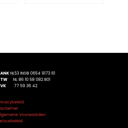
BANK
NL53 INGB 0654 9173 61
BTW
NL 86 10 58 082 B01
KVK
77 59 36 42
rivacybeleid
isclaimer
lgemene Voorwaarden
etourbeleid