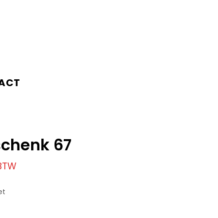
ACT
chenk 67
 BTW
et