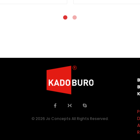
P
D
© 2026 Jo Concepts All Rights Reserved.
A
R