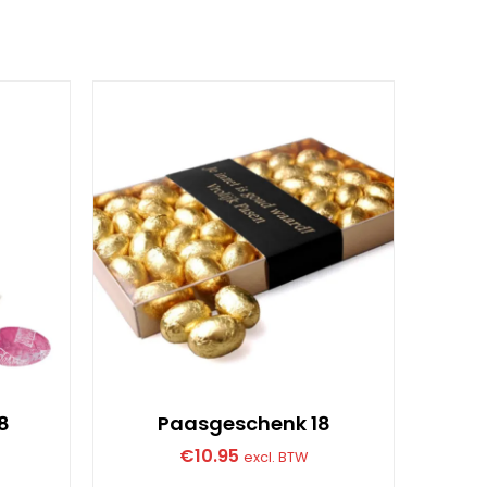
8
Paasgeschenk 18
€
10.95
excl. BTW