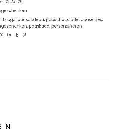
5-1121125-26
sgeschenken
ijfslogo
,
paascadeau
,
paaschocolade
,
paaseitjes
,
sgeschenken
,
paaskado
,
personaliseren
EN