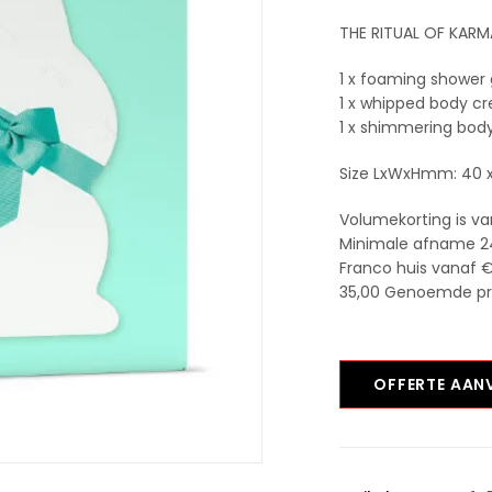
THE RITUAL OF KARM
1 x foaming shower 
1 x whipped body c
1 x shimmering body
Size LxWxHmm: 40 x
Volumekorting is va
Minimale afname 2
Franco huis vanaf €
35,00 Genoemde prijs
OFFERTE AA