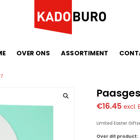
ME
OVER ONS
ASSORTIMENT
CONT
67
Paasges
€
16.45
excl.
Limited Easter Gifts
Over dit product: