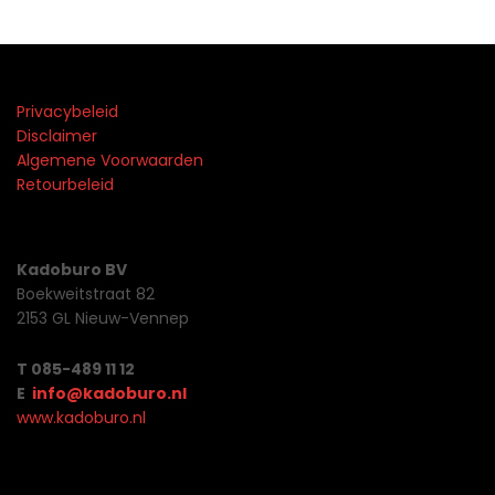
Privacybeleid
Disclaimer
Algemene Voorwaarden
Retourbeleid
Kadoburo BV
Boekweitstraat 82
2153 GL Nieuw-Vennep
T 085-489 11 12
E
info@kadoburo.nl
www.kadoburo.nl