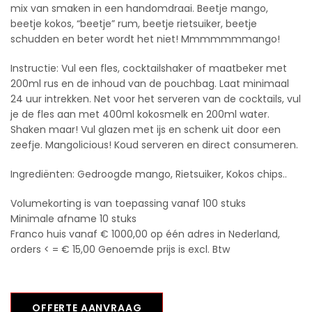
mix van smaken in een handomdraai. Beetje mango,
beetje kokos, “beetje” rum, beetje rietsuiker, beetje
schudden en beter wordt het niet! Mmmmmmmango!
Instructie: Vul een fles, cocktailshaker of maatbeker met
200ml rus en de inhoud van de pouchbag. Laat minimaal
24 uur intrekken. Net voor het serveren van de cocktails, vul
je de fles aan met 400ml kokosmelk en 200ml water.
Shaken maar! Vul glazen met ijs en schenk uit door een
zeefje. Mangolicious! Koud serveren en direct consumeren.
Ingrediënten: Gedroogde mango, Rietsuiker, Kokos chips..
Volumekorting is van toepassing vanaf 100 stuks
Minimale afname 10 stuks
Franco huis vanaf € 1000,00 op één adres in Nederland,
orders < = € 15,00 Genoemde prijs is excl. Btw
OFFERTE AANVRAAG