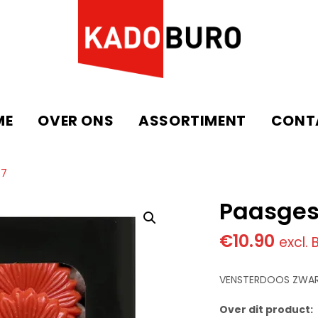
ME
OVER ONS
ASSORTIMENT
CONT
87
Paasges
€
10.90
excl.
VENSTERDOOS ZWART
Over dit product: