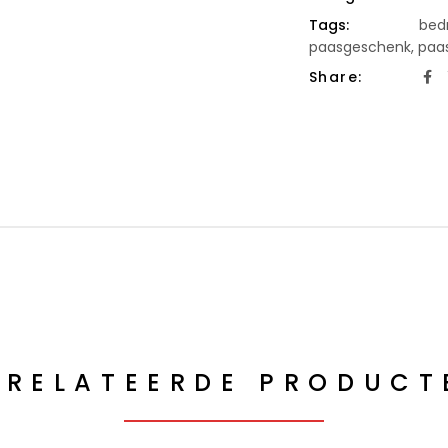
Tags:
bedr
paasgeschenk
,
paa
Share:
ERELATEERDE PRODUCT