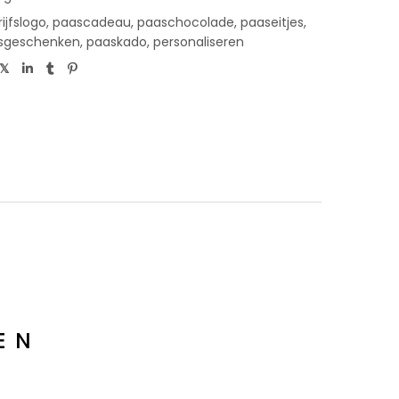
ijfslogo
,
paascadeau
,
paaschocolade
,
paaseitjes
,
sgeschenken
,
paaskado
,
personaliseren
EN