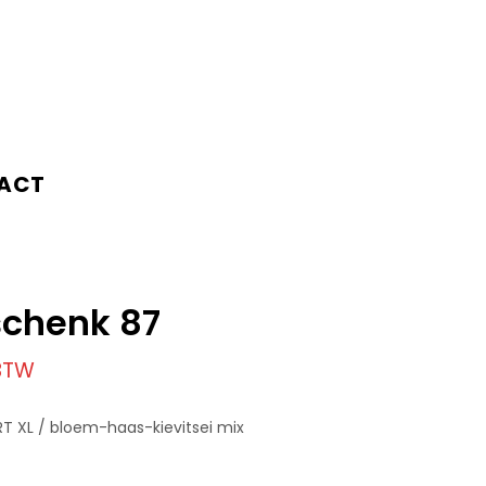
ACT
chenk 87
 BTW
 XL / bloem-haas-kievitsei mix