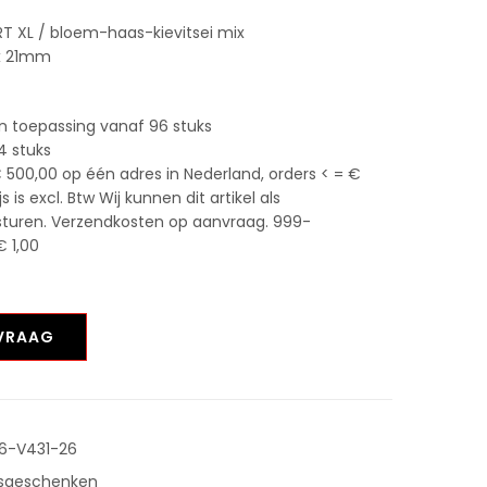
 XL / bloem-haas-kievitsei mix
 x 21mm
n toepassing vanaf 96 stuks
4 stuks
 500,00 op één adres in Nederland, orders < = €
is excl. Btw Wij kunnen dit artikel als
sturen. Verzendkosten op aanvraag. 999-
 1,00
NVRAAG
6-V431-26
sgeschenken