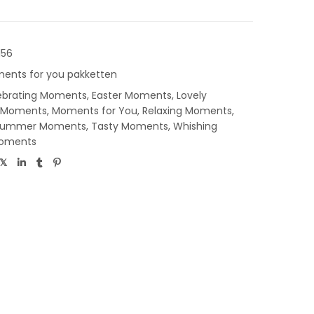
156
ents for you pakketten
ebrating Moments
,
Easter Moments
,
Lovely
 Moments
,
Moments for You
,
Relaxing Moments
,
Summer Moments
,
Tasty Moments
,
Whishing
Moments