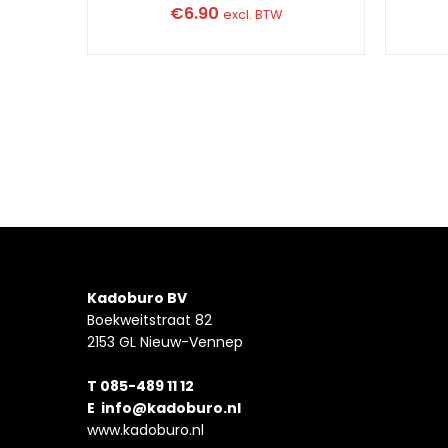
€
6.90
excl. BTW
Kadoburo BV
Boekweitstraat 82
2153 GL Nieuw-Vennep
T 085-489 11 12
E
info@kadoburo.nl
www.kadoburo.nl