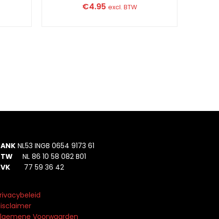
€
4.95
excl. BTW
BANK
NL53 INGB 0654 9173 61
BTW
NL 86 10 58 082 B01
KVK
77 59 36 42
rivacybeleid
isclaimer
lgemene Voorwaarden