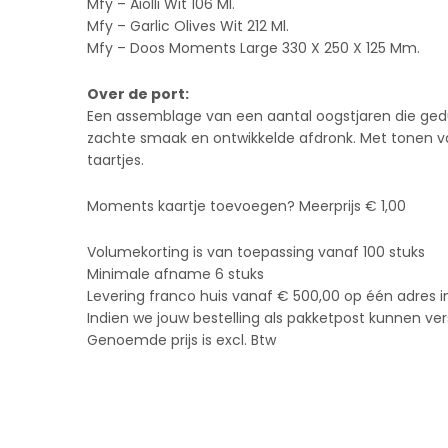
Mfy – Aiolli Wit 106 Ml.
Mfy – Garlic Olives Wit 212 Ml.
Mfy – Doos Moments Large 330 X 250 X 125 Mm.
Over de port:
Een assemblage van een aantal oogstjaren die geduren
zachte smaak en ontwikkelde afdronk. Met tonen van 
taartjes.
Moments kaartje toevoegen? Meerprijs € 1,00
Volumekorting is van toepassing vanaf 100 stuks
Minimale afname 6 stuks
Levering franco huis vanaf € 500,00 op één adres in
Indien we jouw bestelling als pakketpost kunnen ver
Genoemde prijs is excl. Btw