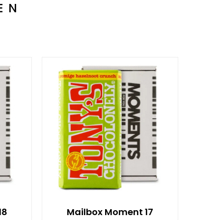
EN
18
Mailbox Moment 17
M