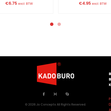
€
6.75
€
4.95
excl. BTW
excl. BTW
P
D
© 2026 Jo Concepts All Rights Reserved.
A