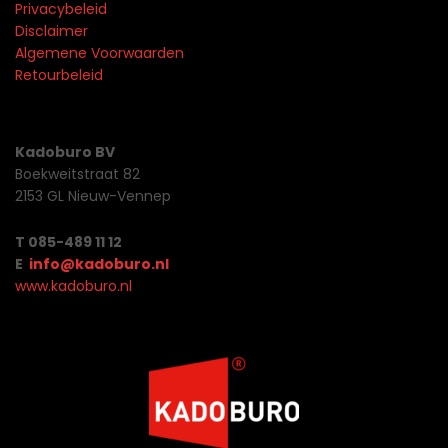
Privacybeleid
Disclaimer
Algemene Voorwaarden
Retourbeleid
Kadoburo BV
Boekweitstraat 82
2153 GL Nieuw-Vennep
T 085-489 11 12
E
info@kadoburo.nl
www.kadoburo.nl