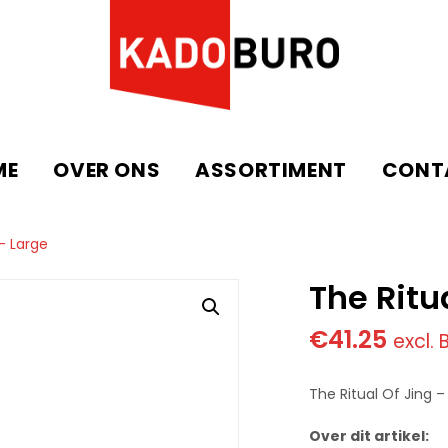
ME
OVER ONS
ASSORTIMENT
CONT
 – Large
The Ritu
€
41.25
excl.
The Ritual Of Jing –
Over dit artikel: