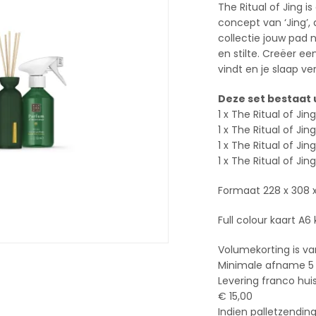
The Ritual of Jing 
concept van ‘Jing’, 
collectie jouw pad 
en stilte. Creëer ee
vindt en je slaap ve
Deze set bestaat u
1 x The Ritual of Ji
1 x The Ritual of Ji
1 x The Ritual of Ji
1 x The Ritual of Ji
Formaat 228 x 308 
Full colour kaart A6
Volumekorting is v
Minimale afname 5 
Levering franco hui
€ 15,00
Indien palletzendin