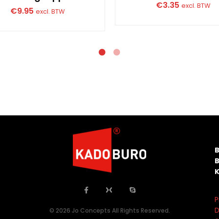
€
3.35
excl. BTW
€
9.95
excl. BTW
P
D
© 2026 Jo Concepts All Rights Reserved.