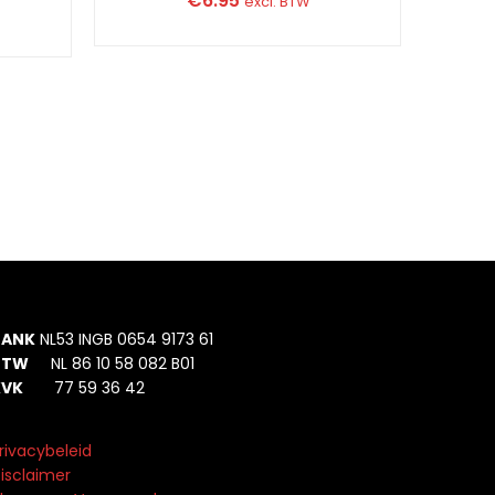
€
6.95
excl. BTW
BANK
NL53 INGB 0654 9173 61
BTW
NL 86 10 58 082 B01
KVK
77 59 36 42
rivacybeleid
isclaimer