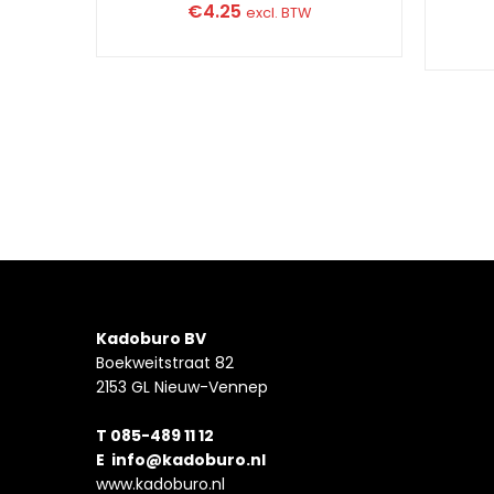
€
4.25
excl. BTW
Kadoburo BV
Boekweitstraat 82
2153 GL Nieuw-Vennep
T 085-489 11 12
E
info@kadoburo.nl
www.kadoburo.nl