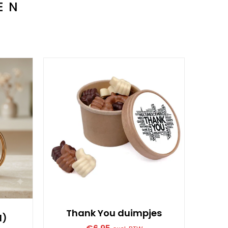
EN
Thank You duimpjes
d)
100