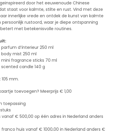
is geïnspireerd door het eeuwenoude Chinese
dat staat voor kalmte, stilte en rust. Vind met deze
naar innerlijke vrede en ontdek de kunst van kalmte
n persoonlijk rustoord, waar je diepe ontspanning
rbetert met betekenisvolle routines.
it:
ng parfum d’ínterieur 250 ml
ng body mist 250 ml
ng mini fragrance sticks 70 ml
ng scented candle 140 g
x 105 mm.
 kaartje toevoegen? Meerprijs € 1,00
an toepassing
stuks
s vanaf € 500,00 op één adres in Nederland anders
g franco huis vanaf € 1000,00 in Nederland anders €