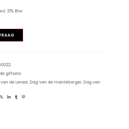
xcl. 21% Btw
NVRAAG
50022
als giftsets
 van de Leraar
,
Dag van de mantelzorger
,
Dag van