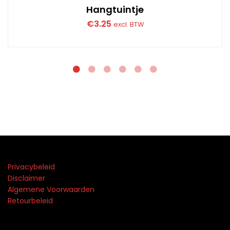
Hangtuintje
€
3.25
excl. BTW
Privacybeleid
Disclaimer
Algemene Voorwaarden
Retourbeleid