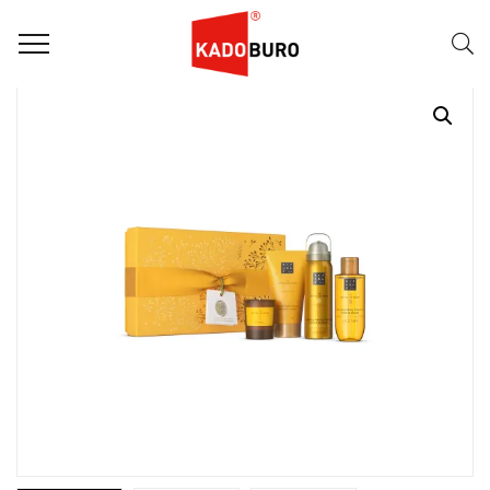
Home
Rituals giftsets
The Ritual Of Mehr – Small