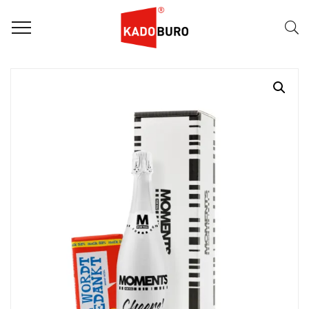
Home
Moments for you pakketten
Whishing Moments 7