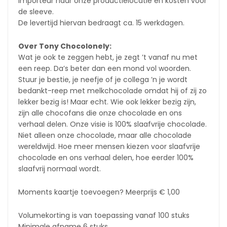
importeur naar onze productielocatie en kosten voor
de sleeve.
De levertijd hiervan bedraagt ca. 15 werkdagen.
Over Tony Chocolonely:
Wat je ook te zeggen hebt, je zegt ’t vanaf nu met
een reep. Da’s beter dan een mond vol woorden.
Stuur je bestie, je neefje of je collega ’n je wordt
bedankt-reep met melkchocolade omdat hij of zij zo
lekker bezig is! Maar echt. Wie ook lekker bezig zijn,
zijn alle chocofans die onze chocolade en ons
verhaal delen. Onze visie is 100% slaafvrije chocolade.
Niet alleen onze chocolade, maar alle chocolade
wereldwijd. Hoe meer mensen kiezen voor slaafvrije
chocolade en ons verhaal delen, hoe eerder 100%
slaafvrij normaal wordt.
Moments kaartje toevoegen? Meerprijs € 1,00
Volumekorting is van toepassing vanaf 100 stuks
Minimale afname 6 stuks