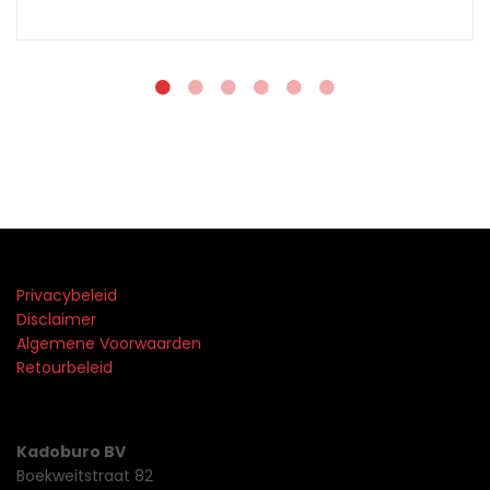
Privacybeleid
Disclaimer
Algemene Voorwaarden
Retourbeleid
Kadoburo BV
Boekweitstraat 82