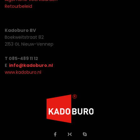
Retourbeleid
Kadoburo BV
Boekweitstraat 82
2153 GL Nieuw-Vennep
T 085-489 11 12
E
info@kadoburo.nl
www.kadoburo.nl