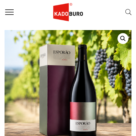
Home
Wijnpakketten
Wijngeschenk – Bio Esporão Reserva